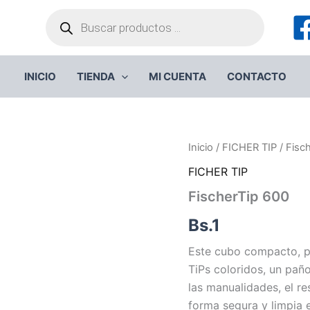
Búsqueda
de
productos
INICIO
TIENDA
MI CUENTA
CONTACTO
Inicio
/
FICHER TIP
/ Fisc
FICHER TIP
FischerTip 600
Bs.
1
Este cubo compacto, pr
TiPs coloridos, un pañ
las manualidades, el re
forma segura y limpia 