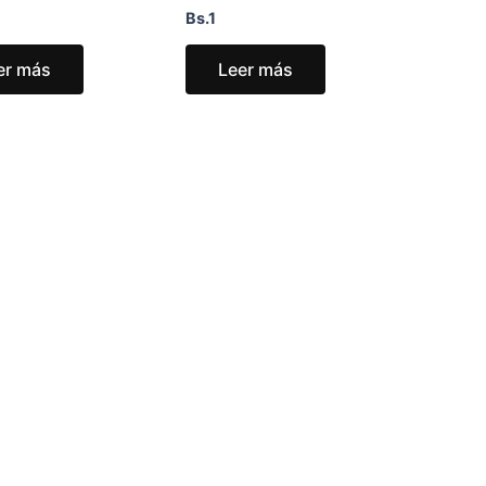
Bs.
1
er más
Leer más