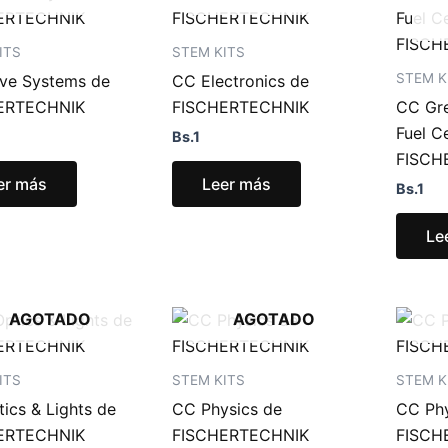
ITS
STEM KITS
STEM K
ve Systems de
CC Electronics de
ERTECHNIK
FISCHERTECHNIK
CC Gre
Fuel Ce
Bs.
1
FISCH
er más
Leer más
Bs.
1
Le
AGOTADO
AGOTADO
ITS
STEM KITS
STEM K
ics & Lights de
CC Physics de
CC Phy
ERTECHNIK
FISCHERTECHNIK
FISCH