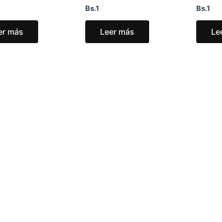
Bs.
1
Bs.
1
er más
Leer más
Le