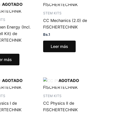
AGOTADO
STEM KITS
ITS
CC Mechanics (2.0) de
en Energy (Incl.
FISCHERTECHNIK
ll Kit) de
Bs.
1
ERTECHNIK
Leer más
er más
AGOTADO
AGOTADO
ITS
STEM KITS
sics I de
CC Physics II de
ERTECHNIK
FISCHERTECHNIK